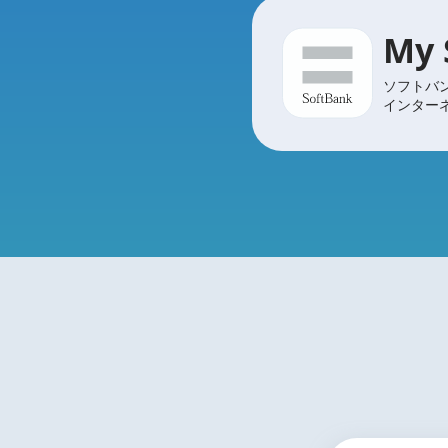
My
ソフトバン
インター