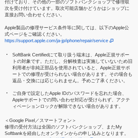
付けており、その他の一部のソフトバンクショップで修理取
次を受け付けています。取次可能店舗かどうかはショップに
直接お問い合わせください。
Apple製品の修理サービス条件等に関しては、以下のApple公
式ページをご確認ください。
https://support.apple.com/ja-jp/iphone/repair/service
SoftBank Certifiedにて取り扱う端末は、Apple正規サポー
トの対象です。ただし、分解検査は実施していないため旧
利用者が非純正部品を使用されていると、Apple正規サポ
ートでの修理が受けられない場合があります。その場合も
返品・交換には応じられません。予めご了承ください。
ご自身で設定したApple IDのパスワードを忘れた場合、
Appleサポートでの問い合わせ対応が受けられず、アクテ
ィベーションロックが解除できない場合があります。
＜Google Pixel／スマートフォン＞
修理の受付方法は全国のソフトバンクショップ、またMy
Softbankを経由したオンラインからの申し込みとなります。