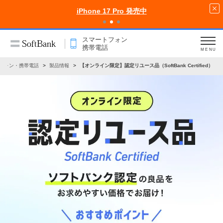
iPhone 17 Pro 発売中
スマートフォン
携帯電話
MENU
フォン・携帯電話
製品情報
【オンライン限定】認定リユース品（SoftBank Certified）