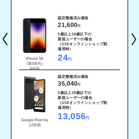
の
認定整備済み価格
21,600
円
5歳以上18歳以下の
新規ユーザーの場合
（U18オンラインショップ割
適用時）
24
iPhone SE
円
（第3世代）
64GB
認定整備済み価格
35,040
円
の
5歳以上18歳以下の
新規ユーザーの場合
（U18オンラインショップ割
適用時）
13,056
円
Google Pixel 6a
128GB