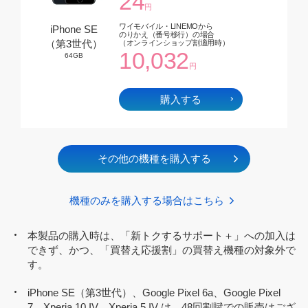
24
円
ワイモバイル・LINEMOから
iPhone SE
のりかえ（番号移行）の場合
（第3世代）
（オンラインショップ割適用時）
10,032
64GB
円
購入する
その他の機種を購入する
機種のみを購入する場合はこちら
認定整備済み価格
認定整備済み価格
35,040
37,440
円
円
本製品の購入時は、「新トクするサポート＋」への加入は
できず、かつ、「買替え応援割」の買替え機種の対象外で
他社（MNP）・LINEモバイルから
他社（MNP）・LINEモバイルから
のりかえの場合
のりかえの場合
す。
（オンラインショップ割適用時）
（オンラインショップ割適用時）
13,056
15,456
円
円
iPhone SE（第3世代）、Google Pixel 6a、Google Pixel
7、Xperia 10 IV、Xperia 5 IV は、48回割賦での販売はござ
ワイモバイル・LINEMOから
ワイモバイル・LINEMOから