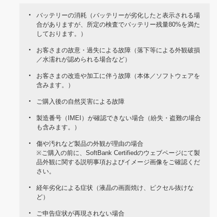
バッテリーの消耗（バッテリーが劣化したと表示される場
合がありますが、所定の検査でバッテリー残量80%を満た
しております。）
お客さまの故意・過失による故障（落下等による外観破損
／水濡れが認められる場合など）
お客さまの改造や加工に伴う故障（本体／ソフトウェアを
含みます。）
ご購入後の自然災害による故障
製造番号（IMEI）が確認できない場合（紛失・盗難の場合
も含みます。）
傷や汚れなど製品の外観が理由の場合
※ご購入の前に、SoftBank Certifiedのウェブページにて製
品外観に関する説明事項およびイメージ画像をご確認くだ
さい。
経年劣化による症状（液晶の画面焼け、ピクセル抜けな
ど）
ご申告症状が再現されない場合