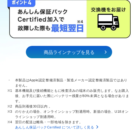
商品ラインナップを見る
・
本製品はApple認定整備済製品・製造メーカー認定整備済製品ではあり
ません。
※1
基本機能及び接続機能ともに検査済みの端末のみ販売します。なお購入
後、お手元に届いた際にバッテリー残量が80%未満となる場合がありま
す。
※2
商品到着後30日以内 。
※3
のりかえの場合、オンラインショップ割適用時。新規の場合、U18オン
ラインショップ割適用時。
※4
翌日の配送は離島・一部地域を除きます。
あんしん保証パックCertified について詳しく見る