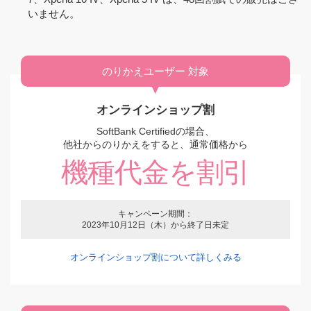
Google Pixel 6a
Xperia 5 IV
のりかえ（番号移行）の場合
のりかえ（番号移行）の場合
いません。
128GB
（オンラインショップ割適用時）
（オンラインショップ割適用時）
23,064
25,464
円
円
のりかえユーザー 対象
購入する
購入する
オンラインショップ割
SoftBank Certifiedの場合、
認定整備済み価格
認定整備済み価格
他社からのりかえをすると、通常価格から
39,120
21,600
円
円
機種代金を割引
他社（MNP）・LINEモバイルから
他社（MNP）・LINEモバイルから
のりかえの場合
のりかえの場合
（オンラインショップ割適用時）
（オンラインショップ割適用時）
17,136
1,440
円
円
キャンペーン期間：
2023年10月12日（木）から終了日未定
ワイモバイル・LINEMOから
ワイモバイル・LINEMOから
Google Pixel 7
Xperia 10 IV
のりかえ（番号移行）の場合
のりかえ（番号移行）の場合
128GB
（オンラインショップ割適用時）
（オンラインショップ割適用時）
オンラインショップ割について詳しくみる
27,144
11,448
円
円
購入する
購入する