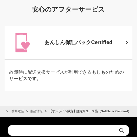
安心のアフターサービス
あんしん保証パックCertified
故障時に配送交換サービスが利用できるもしものための
サービスです。
フォン・携帯電話
製品情報
【オンライン限定】認定リユース品（SoftBank Certified）
Conduct
Submit
a