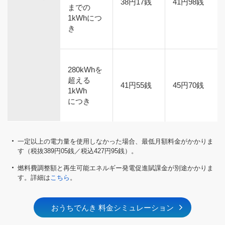
38円17銭
41円98銭
までの
1kWhにつ
き
280kWhを
超える
41円55銭
45円70銭
1kWh
につき
一定以上の電力量を使用しなかった場合、最低月額料金がかかりま
す（税抜389円05銭／税込427円95銭）。
燃料費調整額と再生可能エネルギー発電促進賦課金が別途かかりま
す。詳細は
こちら
。
おうちでんき 料金シミュレーション