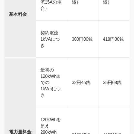
流15Aの場
銭）
銭）
合）
基本料金
契約電流
1kVAにつ
380円00銭
418円00銭
き
最初の
120kWhま
での
32円45銭
35円69銭
1kWhにつ
き
120kWhを
超え
電力量料金
280kWh