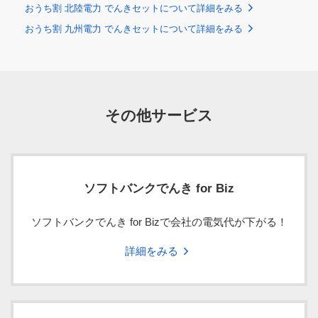
おうち割 北陸電力 でんきセットについて詳細をみる
おうちでんき Powered by 関西電力
おうちでんき
おうちでんき
おうちでんき
おうちでんき
おうちでんき
おうちでんき
おうちでんき
おうち割 九州電力 でんきセットについて詳細をみる
九州電力エリアはおうちでんきを提供していません。
2024年10月23日に「おうちでんき」の
税抜
税抜
税抜
税抜
税抜
税込
税込
税込
税込
税込
税込
新規受付は停止しました。
2024年11月5日より
「おうち割 東北電力 でんきセット」を
くらしでんき
その他サービス
提供します。
契約電流
契約電流
最初の
最初の
最初の
最初の15kWhま
最低料金
522円58銭
詳細は
こちら
最低料金
最低料金
最低料金
10Aにつき
10Aにつき
15kWhま
11kWhま
10kWhま
で
283円41銭
291円95銭
690円62銭
606円27銭
584円60銭
311円75銭
321円14銭
759円68銭
666円89銭
643円05銭
（契約電
（契約電
で
で
で
（425円12
（437円92
（467円63
（481円71
税抜
税込
流15Aの場
流15Aの場
銭）
銭）
銭）
銭）
合）
合）
税抜
税込
ソフトバンクでんき for Biz
15kWhを超え
基本料金
基本料金
15kWhを
11kWhを
11kWhを
120kWhまでの
20円21銭
契約電流
ソフトバンクでんき for Bizで会社の電気代が下がる！
超え
超え
超え
1kWhにつき
10Aにつき
287円50銭
316円24銭
契約電流
契約電流
契約電流
120kWhま
120kWhま
120kWhま
29円78銭
27円87銭
36円55銭
32円75銭
30円65銭
40円20銭
（契約電
（431円24
（474円36
10Aにつき
336円00銭
369円60銭
詳細をみる
1kVAにつ
1kVAにつ
での1kWh
での1kWh
での1kWh
283円41銭
291円95銭
311円75銭
321円14銭
流15Aの場
銭）
銭）
（契約電
（504円00
（554円40
き
き
につき
につき
につき
合）
流15Aの場
銭）
銭）
120kWhを超え
基本料金
電力量料金
合）
300kWhまでの
25円61銭
基本料金
1kWhにつき