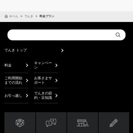
で
おうちでんきについて詳しくみる
おうちでんきについて詳しくみる
おうちでんきについて詳しくみる
300kWhを
ホーム
でんき
料金プラン
一定以上の電力量を使用しなかった場合、最低月額料金がかかりま
一定以上の電力量を使用しなかった場合、最低月額料金がかかりま
超える
300kWhを
23円30銭
25円62銭
す（税抜298円26銭／税込328円08銭）。
す（税抜251円90銭／税込277円09銭）。
15kWhを
1kWh
超える
36円66銭
40円32銭
超え
につき
Conduct
くらしでんき
くらしでんき
くらしでんき
燃料費調整額と再生可能エネルギー発電促進賦課金が別途かかりま
燃料費調整額と再生可能エネルギー発電促進賦課金が別途かかりま
1kWh
Submit
120kWhま
18円46銭
20円30銭
a
す。詳細は
す。詳細は
こちら
こちら
。
。
につき
search
での1kWh
おうちでんき(A)には電力市場連動額が含まれます。詳細は
こちら
。
につき
でんき トップ
税抜
税抜
税抜
税込
税込
税込
くらしでんきについて詳しくみる
おうちでんき 料金シミュレーション
キャンペー
一定以上の電力量を使用しなかった場合、最低月額料金がかかりま
料金
おうちでんき 料金シミュレーション
ン
す（税抜326円32銭／税込358円95銭）。
おうちでんきについて詳しくみる
最初の
最初の
最初の
120kWhを
ご利用開始
お客さまサ
自然でんき
燃料費調整額と再生可能エネルギー発電促進賦課金が別途かかりま
最低料金
最低料金
最低料金
15kWhま
11kWhま
10kWhま
690円62銭
606円27銭
584円60銭
759円68銭
666円89銭
643円05銭
超え
までの流れ
ポート
おうちでんきについて詳しくみる
す。詳細は
こちら
。
電力量料金
で
で
で
300kWh
21円91銭
24円10銭
までの
でんきの節
電力市場連動額が含まれます。 詳細は
こちら
。
お引っ越し
くらしでんき
約・豆知識
1kWhにつ
税抜
税込
き
くらしでんき
15kWhを
11kWhを
10kWhを
おうちでんき 料金シミュレーション
超え
超え
超え
税抜
税込
1契約につ
基本料金
120kWhま
120kWhま
120kWhま
29円48銭
27円59銭
36円18銭
0円
32円42銭
30円34銭
39円79銭
き
税抜
税込
での1kWh
での1kWh
での1kWh
300kWhを
おうちでんきについて詳しくみる