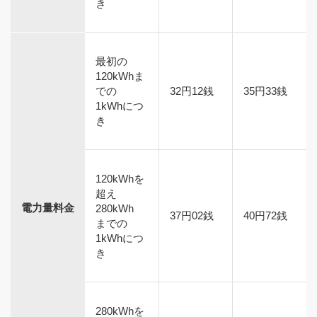
き
最初の
120kWhま
での
32円12銭
35円33銭
1kWhにつ
き
120kWhを
超え
電力量料金
280kWh
37円02銭
40円72銭
までの
1kWhにつ
き
280kWhを