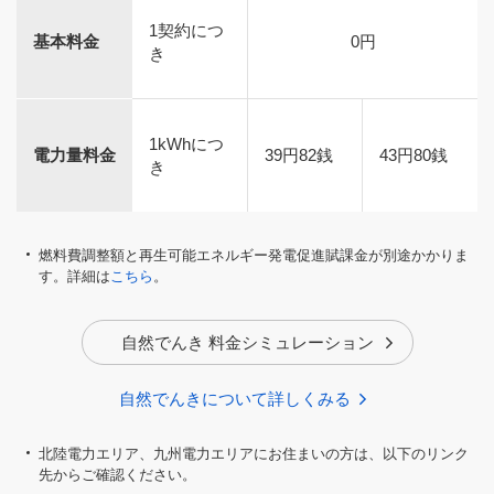
1契約につ
基本料金
0円
き
1kWhにつ
電力量料金
39円82銭
43円80銭
き
燃料費調整額と再生可能エネルギー発電促進賦課金が別途かかりま
す。詳細は
こちら
。
自然でんき 料金シミュレーション
自然でんきについて詳しくみる
北陸電力エリア、九州電力エリアにお住まいの方は、以下のリンク
東北電力エリア
東京電力エリア
中部電力エリア
関西電力エリア
中国電力エリア
四国電力エリア
九州電力エリア
沖縄電力エリア
先からご確認ください。