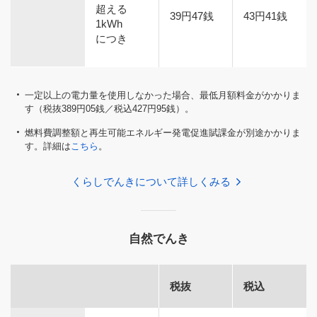
超える
39円47銭
43円41銭
1kWh
につき
一定以上の電力量を使用しなかった場合、最低月額料金がかかりま
す（税抜389円05銭／税込427円95銭）。
燃料費調整額と再生可能エネルギー発電促進賦課金が別途かかりま
す。詳細は
こちら
。
くらしでんきについて詳しくみる
自然でんき
税抜
税込