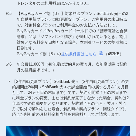
トレンタルのご利用料金はかかりません。
※5
【PayPayカード割（B）】対象料金プラン：SoftBank 光＋の2
年自動更新プラン／自動更新なしプラン。ご利用月の末日時点
で、対象料金プランのご利用料金のお支払い方法として、
PayPayカード／PayPayカードゴールドでの『携帯電話と合算
請求』又は『ソフトバンク請求』が適用されているとき。割引
対象となる料金が日割となる場合、本割引サービスの割引額は
日割です。
PayPayカード割（B）の
提供条件書はこちら
（452KB）
※6
年会費11,000円（初年度は契約月の翌々月、次年度以降は契約
月の翌月請求です。）
【2年自動更新プラン】SoftBank 光＋（2年自動更新プラン）の契
約期間は2年間（SoftBank 光＋の課金開始日の属する月を1ヵ月目
として、24ヵ月目の末日まで）です。契約期間満了月の末日まで
に料金プランの変更、または解約が完了しなかった場合、契約は2
年単位での自動更新となります。契約満了月の当月・翌月・翌々
月で以外で解約をした場合、解約時の契約プラン・回線タイプに
応じた割引前の月額料金相当額を解除料としてご請求します。