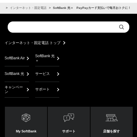
ーム
インターネット・固定電話
SoftBank 光＋ PayPayカード支払いで毎月おトクに！
Conduct
Submit
a
search
インターネット・固定電話 トップ
SoftBank 光
SoftBank Air
＋
SoftBank 光
サービス
キャンペー
サポート
ン
My SoftBank
サポート
店舗を探す