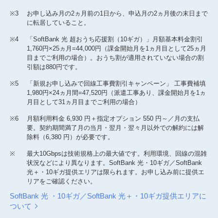
※3
お申し込み月の2ヵ月前の1日から、申込月の2ヵ月後の末日まで
に転居していること。
※4
「SoftBank 光 超おうち応援割（10ギガ）」月額基本料金割引
1,760円×25ヵ月=44,000円（課金開始月を1ヵ月目として25ヵ月
目までご利用の場合）。おうち割が適用されていない場合の割
引額は880円です。
※5
「新規お申し込みで回線工事費割引キャンペーン」 工事費補填
1,980円×24ヵ月間=47,520円（派遣工事あり、課金開始月を1ヵ
月目として31ヵ月目までご利用の場合）
※6
月額利用料金 6,930 円＋指定オプション 550 円～／月の支払
要。契約期間満了月の当月・翌月・翌々月以外での解約には解
除料（6,380 円）が必要です。
※
最大10Gbpsは技術規格上の最大値です。利用環境、回線の混雑
状況などにより異なります。SoftBank 光・10ギガ／SoftBank
光＋・10ギガ提供エリアは限られます。お申し込み前に提供エ
リアをご確認ください。
SoftBank 光 ・10ギガ／SoftBank 光＋・10ギガ提供エリアに
ついて