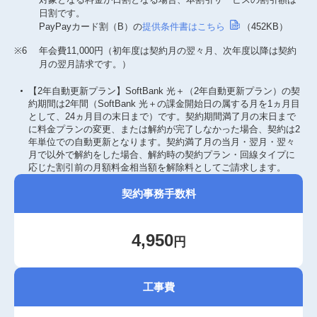
日割です。
PayPayカード割（B）の
提供条件書はこちら
（452KB）
※6
年会費11,000円（初年度は契約月の翌々月、次年度以降は契約
月の翌月請求です。）
【2年自動更新プラン】SoftBank 光＋（2年自動更新プラン）の契
約期間は2年間（SoftBank 光＋の課金開始日の属する月を1ヵ月目
として、24ヵ月目の末日まで）です。契約期間満了月の末日まで
に料金プランの変更、または解約が完了しなかった場合、契約は2
年単位での自動更新となります。契約満了月の当月・翌月・翌々
月で以外で解約をした場合、解約時の契約プラン・回線タイプに
応じた割引前の月額料金相当額を解除料としてご請求します。
契約事務手数料
4,950
円
工事費