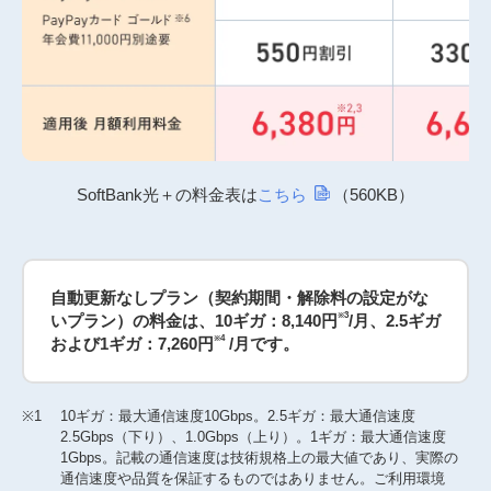
SoftBank光＋の料金表は
こちら
（560KB）
自動更新なしプラン（契約期間・解除料の設定がな
スクロール
※3
いプラン）の料金は、10ギガ：8,140円
/月、2.5ギガ
※4
および1ギガ：7,260円
/月です。
※1
10ギガ：最大通信速度10Gbps。2.5ギガ：最大通信速度
2.5Gbps（下り）、1.0Gbps（上り）。1ギガ：最大通信速度
1Gbps。記載の通信速度は技術規格上の最大値であり、実際の
通信速度や品質を保証するものではありません。ご利用環境