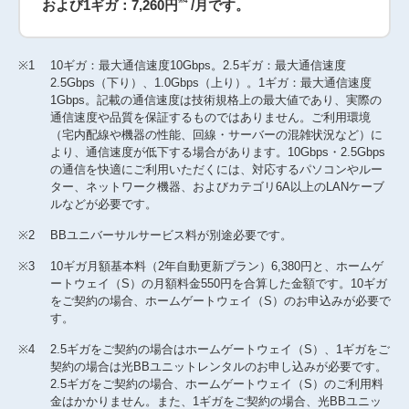
※4
および1ギガ：7,260円
/月です。
※1
10ギガ：最大通信速度10Gbps。2.5ギガ：最大通信速度
2.5Gbps（下り）、1.0Gbps（上り）。1ギガ：最大通信速度
1Gbps。記載の通信速度は技術規格上の最大値であり、実際の
通信速度や品質を保証するものではありません。ご利用環境
（宅内配線や機器の性能、回線・サーバーの混雑状況など）に
より、通信速度が低下する場合があります。10Gbps・2.5Gbps
の通信を快適にご利用いただくには、対応するパソコンやルー
ター、ネットワーク機器、およびカテゴリ6A以上のLANケーブ
ルなどが必要です。
※2
BBユニバーサルサービス料が別途必要です。
※3
10ギガ月額基本料（2年自動更新プラン）6,380円と、ホームゲ
ートウェイ（S）の月額料金550円を合算した金額です。10ギガ
をご契約の場合、ホームゲートウェイ（S）のお申込みが必要で
す。
※4
2.5ギガをご契約の場合はホームゲートウェイ（S）、1ギガをご
契約の場合は光BBユニットレンタルのお申し込みが必要です。
2.5ギガをご契約の場合、ホームゲートウェイ（S）のご利用料
金はかかりません。また、1ギガをご契約の場合、光BBユニッ