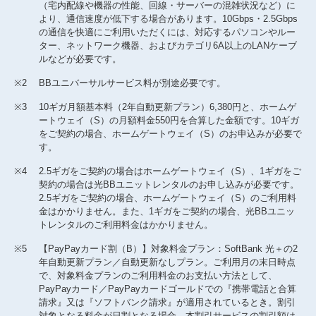
（宅内配線や機器の性能、回線・サーバーの混雑状況など）に
より、通信速度が低下する場合があります。10Gbps・2.5Gbps
の通信を快適にご利用いただくには、対応するパソコンやルー
ター、ネットワーク機器、およびカテゴリ6A以上のLANケーブ
SoftBank光＋の料金表は
こちら
（560KB）
ルなどが必要です。
※2
BBユニバーサルサービス料が別途必要です。
※3
10ギガ月額基本料（2年自動更新プラン）6,380円と、ホームゲ
ートウェイ（S）の月額料金550円を合算した金額です。10ギガ
をご契約の場合、ホームゲートウェイ（S）のお申込みが必要で
す。
※4
2.5ギガをご契約の場合はホームゲートウェイ（S）、1ギガをご
契約の場合は光BBユニットレンタルのお申し込みが必要です。
2.5ギガをご契約の場合、ホームゲートウェイ（S）のご利用料
金はかかりません。また、1ギガをご契約の場合、光BBユニッ
トレンタルのご利用料金はかかりません。
※5
【PayPayカード割（B）】対象料金プラン：SoftBank 光＋の2
年自動更新プラン／自動更新なしプラン。ご利用月の末日時点
で、対象料金プランのご利用料金のお支払い方法として、
PayPayカード／PayPayカードゴールドでの『携帯電話と合算
請求』又は『ソフトバンク請求』が適用されているとき。割引
対象となる料金が日割となる場合、本割引サービスの割引額は